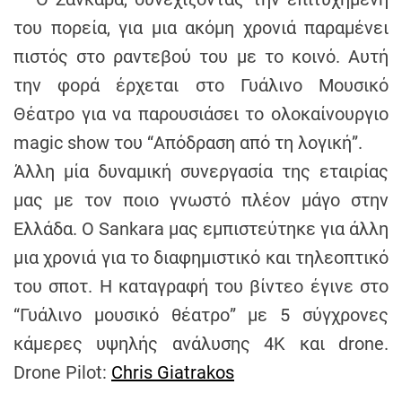
h
του πορεία, για μια ακόμη χρονιά παραμένει
e
πιστός στο ραντεβού του με το κοινό. Αυτή
n
s
την φορά έρχεται στο Γυάλινο Μουσικό
G
Θέατρο για να παρουσιάσει το ολοκαίνουργιο
r
magic show του “Απόδραση από τη λογική”.
e
Άλλη μία δυναμική συνεργασία της εταιρίας
e
c
μας με τον ποιο γνωστό πλέον μάγο στην
e
Ελλάδα. Ο Sankara μας εμπιστεύτηκε για άλλη
μια χρονιά για το διαφημιστικό και τηλεοπτικό
του σποτ. Η καταγραφή του βίντεο έγινε στο
“Γυάλινο μουσικό θέατρο” με 5 σύγχρονες
κάμερες υψηλής ανάλυσης 4Κ και drone.
Drone Pilot:
Chris Giatrakos