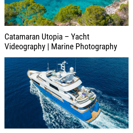
τ
ε
ο
Catamaran Utopia – Yacht
Videography | Marine Photography