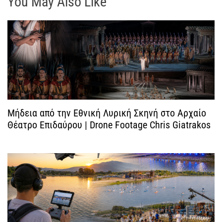
You May Also Like
ή
γ
η
σ
η
Μήδεια από την Εθνική Λυρική Σκηνή στο Αρχαίο
Θέατρο Επιδαύρου | Drone Footage Chris Giatrakos
ά
ρ
θ
ρ