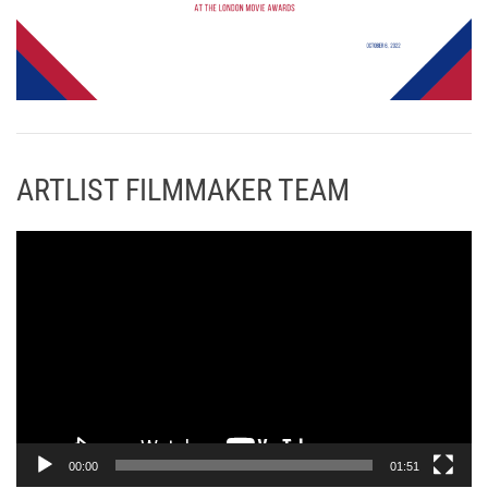
ARTLIST FILMMAKER TEAM
Π
ρ
ό
γ
ρ
α
μ
μ
α
00:00
01:51