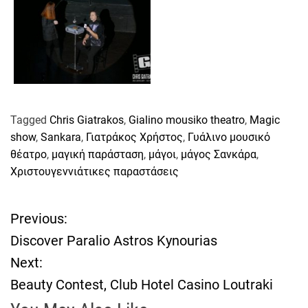
Tagged
Chris Giatrakos
,
Gialino mousiko theatro
,
Magic
show
,
Sankara
,
Γιατράκος Χρήστος
,
Γυάλινο μουσικό
θέατρο
,
μαγική παράσταση
,
μάγοι
,
μάγος Σανκάρα
,
Χριστουγεννιάτικες παραστάσεις
Previous:
Π
Discover Paralio Astros Kynourias
λ
Next:
Beauty Contest, Club Hotel Casino Loutraki
ο