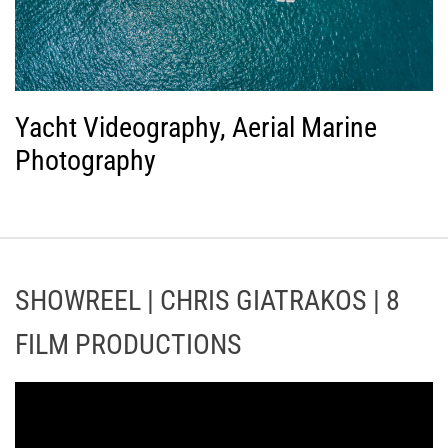
Yacht Videography, Aerial Marine
Photography
SHOWREEL | CHRIS GIATRAKOS | 8
FILM PRODUCTIONS
Π
ρ
ό