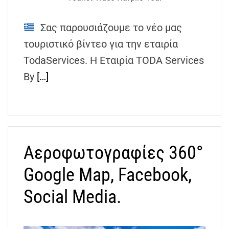
h
e
Σας παρουσιάζουμε το νέο μας
n
τουριστικό βίντεο για την εταιρία
s
G
TodaServices. Η Εταιρία TODA Services
r
By
[…]
e
e
c
e
Αεροφωτογραφίες 360°
Google Map, Facebook,
Social Media.