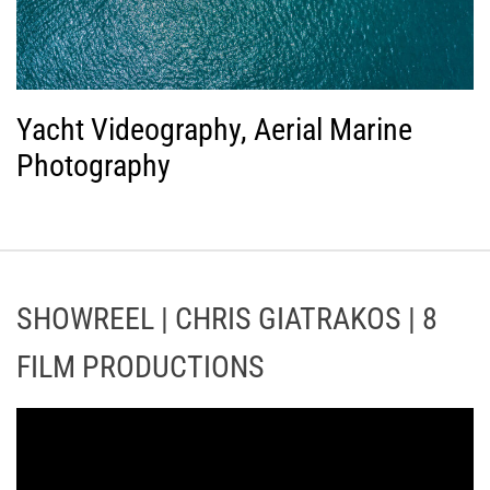
Yacht Videography, Aerial Marine
Photography
SHOWREEL | CHRIS GIATRAKOS | 8
FILM PRODUCTIONS
Π
ρ
ό