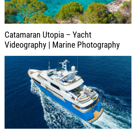
ε
ο
Catamaran Utopia – Yacht
Videography | Marine Photography