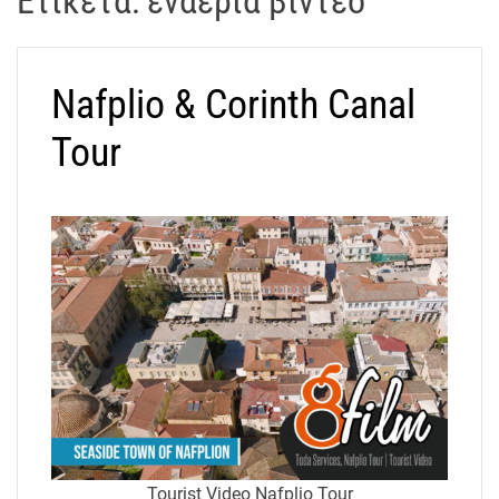
Ετικέτα:
εναέρια βίντεο
t
r
a
Nafplio & Corinth Canal
k
o
Tour
s
D
r
o
n
e
V
i
d
e
o
A
t
Tourist Video Nafplio Tour