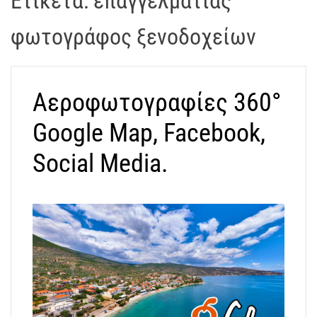
Ετικέτα:
επαγγελματίας
t
r
φωτογράφος ξενοδοχείων
a
k
o
Αεροφωτογραφίες 360°
s
D
Google Map, Facebook,
r
o
Social Media.
n
e
V
i
d
e
o
A
t