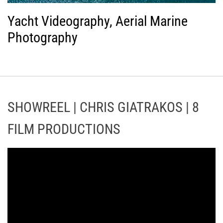
Yacht Videography, Aerial Marine
Photography
SHOWREEL | CHRIS GIATRAKOS | 8
FILM PRODUCTIONS
Π
ρ
ό
γ
ρ
α