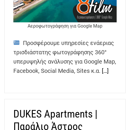
h
e
n
s
Αεροφωτογράφηση για Google Map
G
r
Προσφέρουμε υπηρεσίες ενάεριας
e
τρισδιάστατης φωτογράφησης 360°
e
υπερυψηλής ανάλυσης για Google Map,
c
e
Facebook, Social Media, Sites κ.α.
[…]
DUKES Apartments |
Παράλιο Άστρος