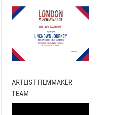
ARTLIST FILMMAKER
TEAM
Π
ρ