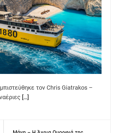
εμπιστεύθηκε τον Chris Giatrakos –
εναέριες
[…]
Μάνη – Η Άγρια Ομορφιά της