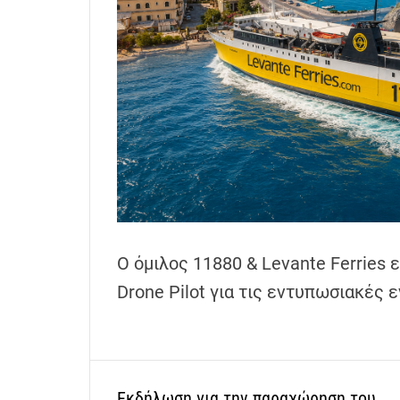
h
e
n
s
G
r
e
e
c
e
Ο όμιλος 11880 & Levante Ferries 
Drone Pilot για τις εντυπωσιακές 
Εκδήλωση για την παραχώρηση του