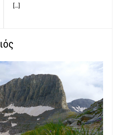
[…]
ιός