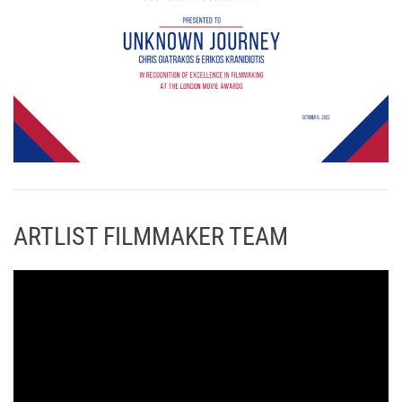
ARTLIST FILMMAKER TEAM
Π
ρ
ό
γ
ρ
α