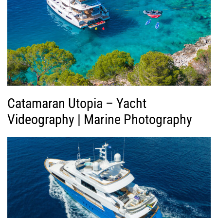
Β
ί
ν
τ
ε
ο
Catamaran Utopia – Yacht
Videography | Marine Photography