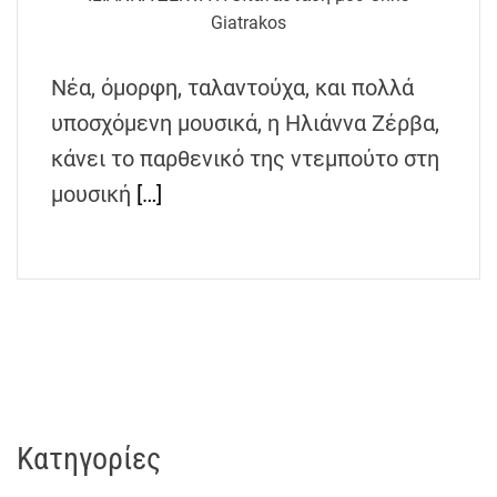
h
Giatrakos
e
n
Νέα, όμορφη, ταλαντούχα, και πολλά
s
υποσχόμενη μουσικά, η Ηλιάννα Ζέρβα,
G
r
κάνει το παρθενικό της ντεμπούτο στη
e
μουσική
[…]
e
c
e
Kατηγορίες