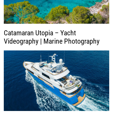
τ
ε
ο
Catamaran Utopia – Yacht
Videography | Marine Photography