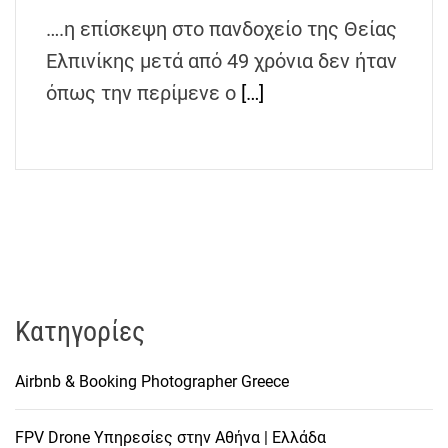
h
….η επίσκεψη στο πανδοχείο της Θείας
e
Ελπινίκης μετά από 49 χρόνια δεν ήταν
n
s
όπως την περίμενε ο
[…]
G
r
e
e
c
e
Kατηγορίες
Airbnb & Booking Photographer Greece
FPV Drone Υπηρεσίες στην Αθήνα | Ελλάδα