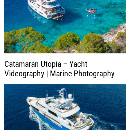
ς
Β
ί
ν
τ
ε
ο
Catamaran Utopia – Yacht
Videography | Marine Photography