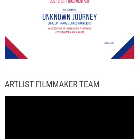
ARTLIST FILMMAKER TEAM
Π
ρ
ό
γ
ρ
α