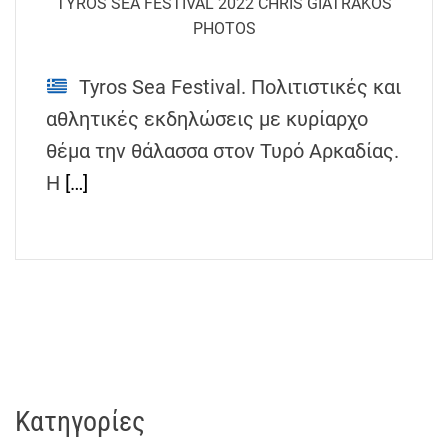
TYROS SEA FESTIVAL 2022 CHRIS GIATRAKOS
h
PHOTOS
e
n
Tyros Sea Festival. Πολιτιστικές και
s
G
αθλητικές εκδηλώσεις με κυρίαρχο
r
θέμα την θάλασσα στον Τυρό Αρκαδίας.
e
Η
[…]
e
c
e
Kατηγορίες