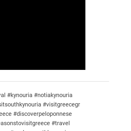
al #kynouria #notiakynouria
itsouthkynouria #visitgreecegr
greece #discoverpeloponnese
asonstovisitgreece #travel