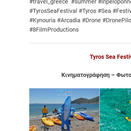
#travel_greece #summer #inpeloponne
#TyrosSeaFestival #Tyros #Sea #Fes
#Kynouria #Arcadia #Drone #DronePilo
#8FilmProductions
Tyros Sea Festi
Κινηματογράφηση – Φωτο