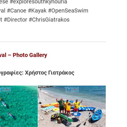
se #exploresouthkynouria
tival #Canoe #Kayak #OpenSeaSwim
t #Director #ChrisGiatrakos
val – Photo Gallery
γραφίες: Χρήστος Γιατράκος