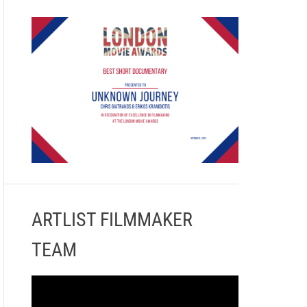
ARTLIST FILMMAKER
TEAM
Π
ρ