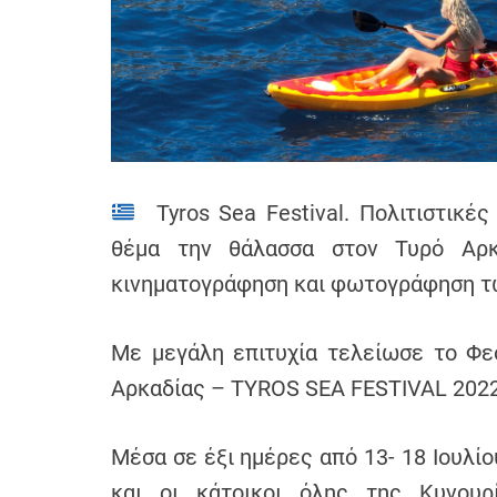
h
e
n
s
G
r
e
e
Tyros Sea Festival. Πολιτιστικές
c
θέμα την θάλασσα στον Τυρό Αρ
e
κινηματογράφηση και φωτογράφηση τ
Με μεγάλη επιτυχία τελείωσε το Φε
Αρκαδίας – TYROS SEA FESTIVAL 202
Μέσα σε έξι ημέρες από 13- 18 Ιουλίο
και οι κάτοικοι όλης της Κυνουρ