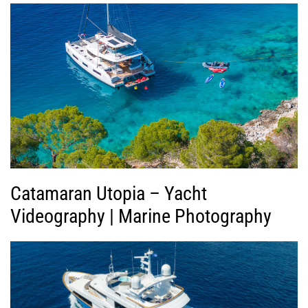
γ
ή
ς
Β
ί
ν
τ
ε
ο
Catamaran Utopia – Yacht
Videography | Marine Photography