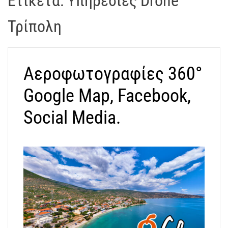
Ετικέτα:
Υπηρεσίες Drone
t
r
Τρίπολη
a
k
o
Αεροφωτογραφίες 360°
s
D
Google Map, Facebook,
r
o
Social Media.
n
e
V
i
d
e
o
A
t