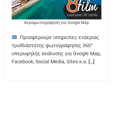
h
e
n
s
Αεροφωτογράφηση για Google Map
G
r
Προσφέρουμε υπηρεσίες ενάεριας
e
τρισδιάστατης φωτογράφησης 360°
e
υπερυψηλής ανάλυσης για Google Map,
c
e
Facebook, Social Media, Sites κ.α.
[…]