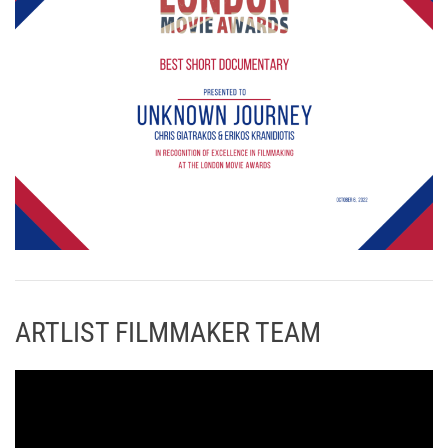
ARTLIST FILMMAKER TEAM
Π
ρ
ό