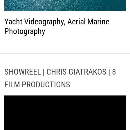
Yacht Videography, Aerial Marine
Photography
SHOWREEL | CHRIS GIATRAKOS | 8
FILM PRODUCTIONS
Π
ρ
ό
γ
ρ