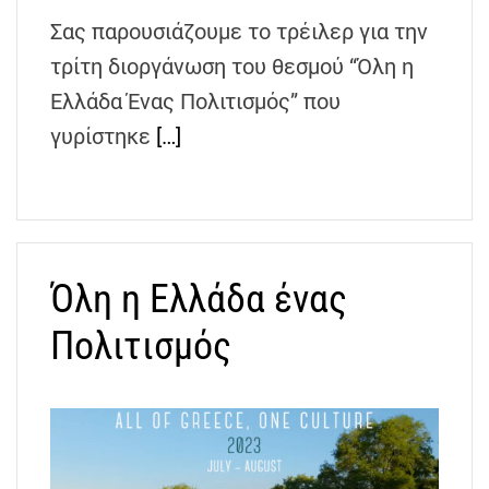
h
Σας παρουσιάζουμε το τρέιλερ για την
e
τρίτη διοργάνωση του θεσμού “Όλη η
n
s
Ελλάδα Ένας Πολιτισμός” που
G
γυρίστηκε
[…]
r
e
e
c
e
Όλη η Ελλάδα ένας
Πολιτισμός