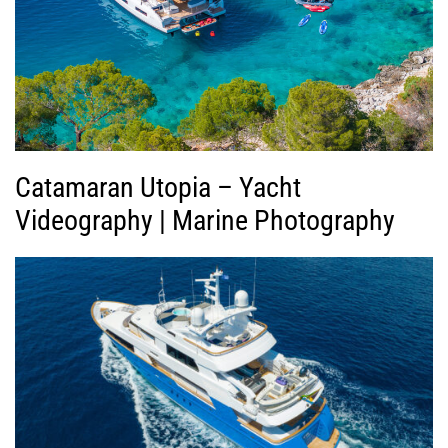
ί
ν
τ
ε
ο
Catamaran Utopia – Yacht
Videography | Marine Photography