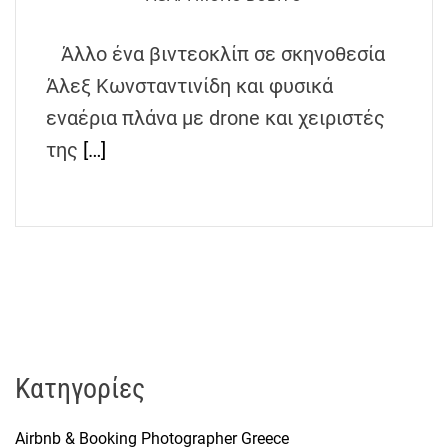
h
e
Άλλο ένα βιντεοκλίπ σε σκηνοθεσία
n
Άλεξ Κωνσταντινίδη και φυσικά
s
G
εναέρια πλάνα με drone και χειριστές
r
της
[…]
e
e
c
e
Kατηγορίες
Airbnb & Booking Photographer Greece