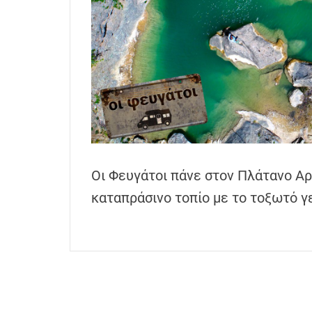
h
e
n
s
G
r
e
e
c
e
Οι Φευγάτοι πάνε στον Πλάτανο Α
καταπράσινο τοπίο με το τοξωτό γ