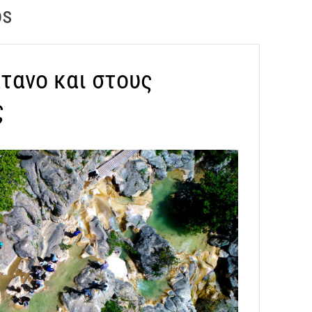
os
άτανο και στους
ς