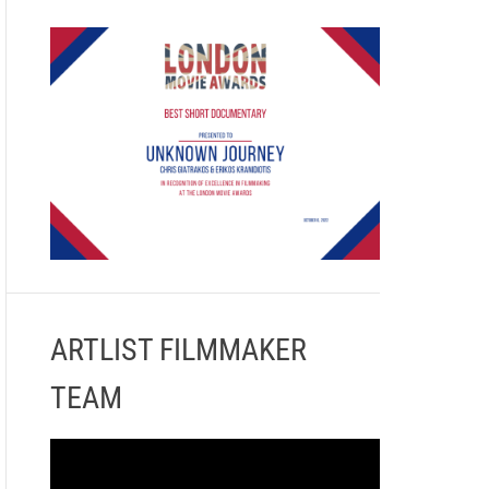
ARTLIST FILMMAKER
TEAM
Π
ρ