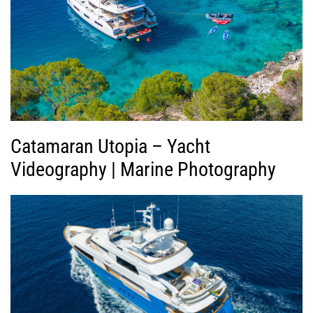
Β
ί
ν
τ
ε
ο
Catamaran Utopia – Yacht
Videography | Marine Photography