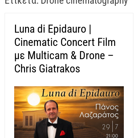
Ετικέτα:
Drone cinematography
t
r
a
Luna di Epidauro |
k
o
Cinematic Concert Film
s
D
με Multicam & Drone –
r
Chris Giatrakos
o
n
e
V
i
d
e
o
A
t