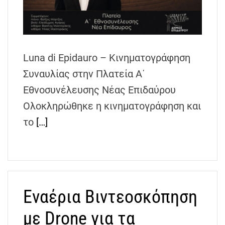
h
e
n
s
Luna di Epidauro – Κινηματογράφηση
G
r
Συναυλίας στην Πλατεία Α΄
e
Εθνοσυνέλευσης Νέας Επιδαύρου
e
Ολοκληρώθηκε η κινηματογράφηση και
c
e
το
[…]
Εναέρια Βιντεοσκόπηση
με Drone για τα