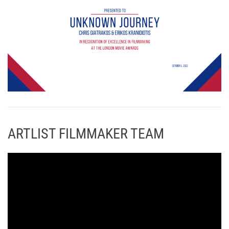
ARTLIST FILMMAKER TEAM
Π
ρ
ό
γ
ρ
α