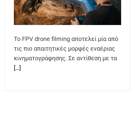
h
e
n
s
G
Το FPV drone filming αποτελεί μία από
r
τις πιο απαιτητικές μορφές εναέριας
e
e
κινηματογράφησης. Σε αντίθεση με τα
c
[…]
e