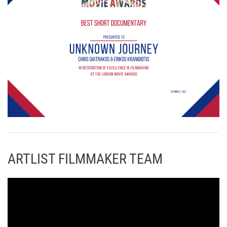
ARTLIST FILMMAKER TEAM
Π
ρ
ό
γ