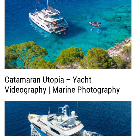
ή
ς
Β
ί
ν
τ
ε
ο
Catamaran Utopia – Yacht
Videography | Marine Photography