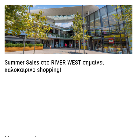
ρ
θ
ρ
ω
ν
Summer Sales στο RIVER WEST σημαίνει
καλοκαιρινό shopping!