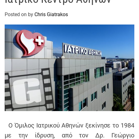
t
r
Posted on
by
Chris Giatrakos
a
k
o
s
D
r
o
n
e
V
i
d
e
o
Ο Όμιλος Ιατρικού Αθηνών ξεκίνησε το 1984
A
με την ίδρυση, από τον Δρ. Γεώργιο
t