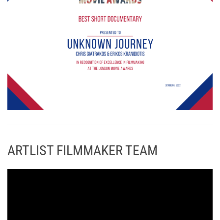
ARTLIST FILMMAKER TEAM
Π
ρ
ό
γ