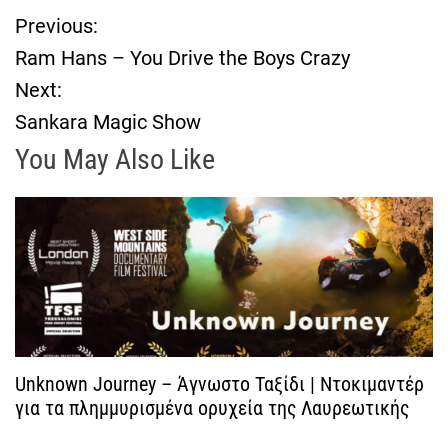
Previous:
Π
Ram Hans – You Drive the Boys Crazy
λ
Next:
Sankara Magic Show
ο
You May Also Like
ή
γ
η
σ
η
Unknown Journey – Άγνωστο Ταξίδι | Ντοκιμαντέρ
για τα πλημμυρισμένα ορυχεία της Λαυρεωτικής
ά