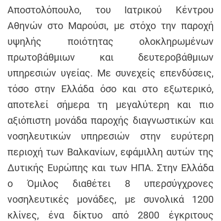
h
Αποστολόπουλο, του Ιατρικού Κέντρου
e
Αθηνών στο Μαρούσι, με στόχο την παροχή
n
υψηλής ποιότητας ολοκληρωμένων
s
πρωτοβάθμιων και δευτεροβάθμιων
G
r
υπηρεσιών υγείας. Με συνεχείς επενδύσεις,
e
τόσο στην Ελλάδα όσο και στο εξωτερικό,
e
αποτελεί σήμερα τη μεγαλύτερη και πιο
c
e
αξιόπιστη μονάδα παροχής διαγνωστικών και
νοσηλευτικών υπηρεσιών στην ευρύτερη
περιοχή των Βαλκανίων, εφάμιλλη αυτών της
Δυτικής Ευρώπης και των ΗΠΑ. Στην Ελλάδα
ο Όμιλος διαθέτει 8 υπερσύγχρονες
νοσηλευτικές μονάδες, με συνολικά 1200
κλίνες, ένα δίκτυο από 2800 έγκριτους