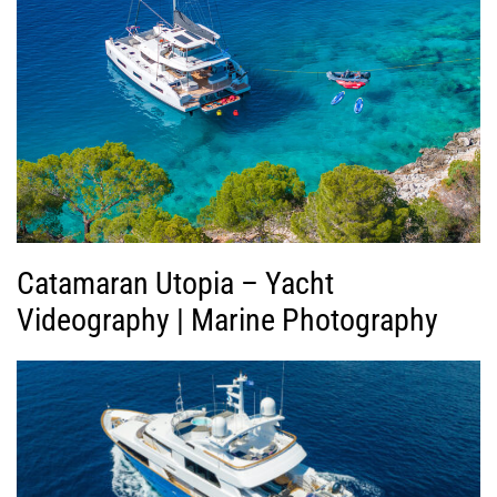
ή
ς
Β
ί
ν
τ
ε
ο
Catamaran Utopia – Yacht
Videography | Marine Photography