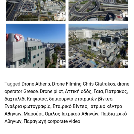
Tagged
Drone Athens
,
Drone Filming Chris Giatrakos
,
drone
operator Greece
,
Drone pilot
,
Αττική οδός
,
Γαια
,
Γιατρακος
,
δαχτυλίδι Κηφισίας
,
δημιουργία εταιρικών βίντεο
,
Εναέρια φωτογραφία
,
Εταιρικό Βίντεο
,
Ιατρικό κέντρο
Αθηνων
,
Μαρούσι
,
Ομιλος Ιατρικού Αθηνών
,
Παιδιατρικό
Αθηνων
,
Παραγωγή corporate video