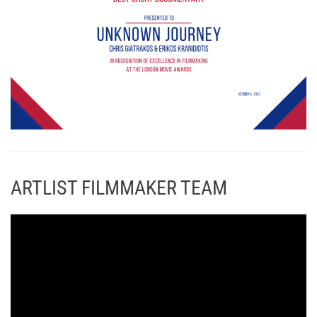
ARTLIST FILMMAKER TEAM
Π
ρ
ό
γ
ρ
α