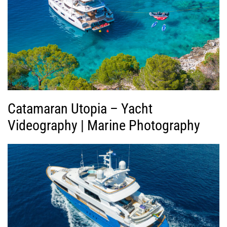
Β
ί
ν
τ
ε
ο
Catamaran Utopia – Yacht
Videography | Marine Photography