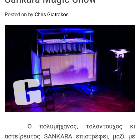
t
r
Posted on
by
Chris Giatrakos
a
k
o
s
D
r
o
n
e
V
i
d
e
o
Ο πολυμήχανος, ταλαντούχος κι
A
αστείρευτος SANKARA επιστρέφει, μαζί με
t