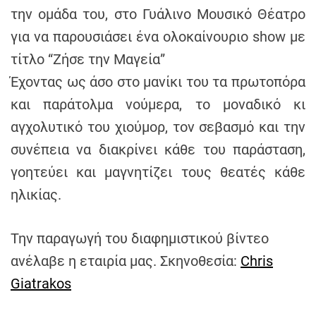
h
την ομάδα του, στο Γυάλινο Μουσικό Θέατρο
e
για να παρουσιάσει ένα ολοκαίνουριο show με
n
τίτλο “Ζήσε την Μαγεία”
s
Έχοντας ως άσο στο μανίκι του τα πρωτοπόρα
G
r
και παράτολμα νούμερα, το μοναδικό κι
e
αγχολυτικό του χιούμορ, τον σεβασμό και την
e
συνέπεια να διακρίνει κάθε του παράσταση,
c
e
γοητεύει και μαγνητίζει τους θεατές κάθε
ηλικίας.
Την παραγωγή του διαφημιστικού βίντεο
ανέλαβε η εταιρία μας. Σκηνοθεσία:
Chris
Giatrakos