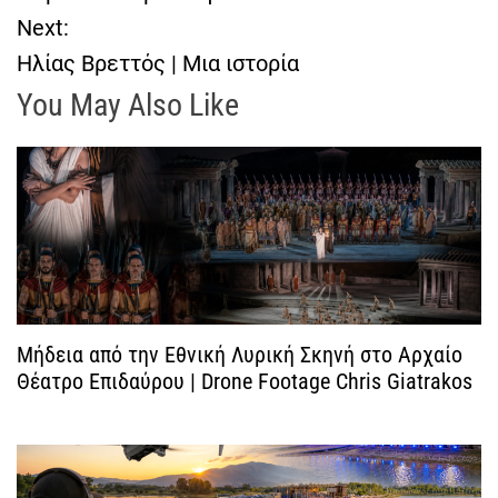
λ
Next:
Ηλίας Βρεττός | Μια ιστορία
ο
You May Also Like
ή
γ
η
σ
η
Μήδεια από την Εθνική Λυρική Σκηνή στο Αρχαίο
Θέατρο Επιδαύρου | Drone Footage Chris Giatrakos
ά
ρ
θ