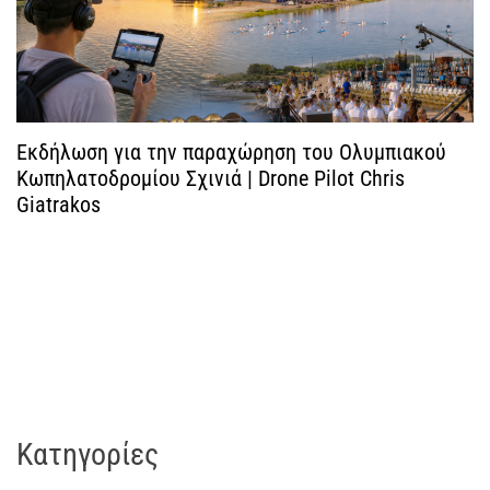
ρ
ω
ν
Εκδήλωση για την παραχώρηση του Ολυμπιακού
Κωπηλατοδρομίου Σχινιά | Drone Pilot Chris
Giatrakos
Kατηγορίες