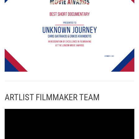
ARTLIST FILMMAKER TEAM
Π
ρ
ό
γ