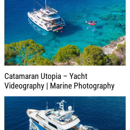
ή
ς
Β
ί
ν
τ
ε
ο
Catamaran Utopia – Yacht
Videography | Marine Photography