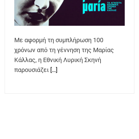
h
e
n
s
G
Με αφορμή τη συμπλήρωση 100
r
χρόνων από τη γέννηση της Μαρίας
e
e
Κάλλας, η Εθνική Λυρική Σκηνή
c
παρουσιάζει
[…]
e