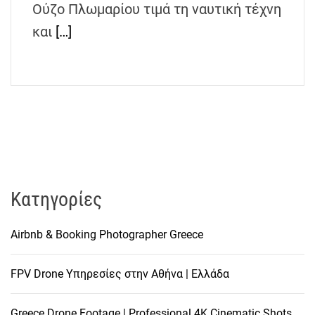
Ούζο Πλωμαρίου τιμά τη ναυτική τέχνη
h
e
και
[…]
n
s
G
r
e
e
c
e
Kατηγορίες
Airbnb & Booking Photographer Greece
FPV Drone Υπηρεσίες στην Αθήνα | Ελλάδα
Greece Drone Footage | Professional 4K Cinematic Shots