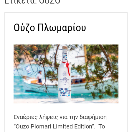
Ετικέτα:
OUZO
t
r
a
Ούζο Πλωμαρίου
k
o
s
D
r
o
n
e
V
i
d
e
o
Εναέριες λήψεις για την διαφήμιση
A
“Ouzo Plomari Limited Edition”. Το
t