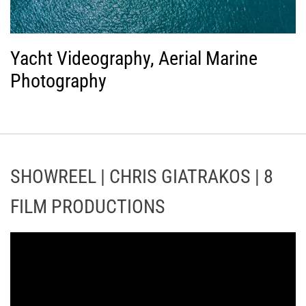
Yacht Videography, Aerial Marine
Photography
SHOWREEL | CHRIS GIATRAKOS | 8
FILM PRODUCTIONS
Π
ρ
ό
γ