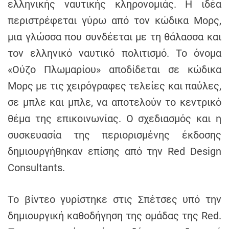
ελληνικής ναυτικής κληρονομιάς. Η ιδέα
h
περιστρέφεται γύρω από τον κώδικα Μορς,
e
n
μια γλώσσα που συνδέεται με τη θάλασσα και
s
τον ελληνικό ναυτικό πολιτισμό. Το όνομα
G
«Ούζο Πλωμαρίου» αποδίδεται σε κώδικα
r
e
Μορς με τις χειρόγραφες τελείες και παύλες,
e
σε μπλε και μπλε, να αποτελούν το κεντρικό
c
θέμα της επικοινωνίας. Ο σχεδιασμός και η
e
συσκευασία της περιορισμένης έκδοσης
δημιουργήθηκαν επίσης από την Red Design
Consultants.
Το βίντεο γυρίστηκε στις Σπέτσες υπό την
δημιουργική καθοδήγηση της ομάδας της Red.