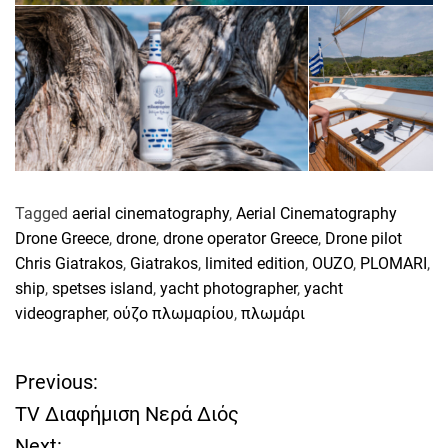
Tagged
aerial cinematography
,
Aerial Cinematography
Drone Greece
,
drone
,
drone operator Greece
,
Drone pilot
Chris Giatrakos
,
Giatrakos
,
limited edition
,
OUZO
,
PLOMARI
,
ship
,
spetses island
,
yacht photographer
,
yacht
videographer
,
ούζο πλωμαρίου
,
πλωμάρι
Previous:
Π
TV Διαφήμιση Νερά Διός
λ
Next: