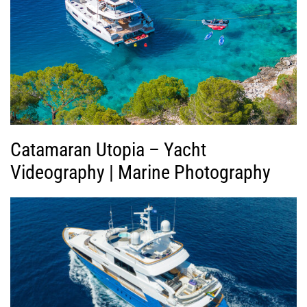
Β
ί
ν
τ
ε
ο
Catamaran Utopia – Yacht
Videography | Marine Photography