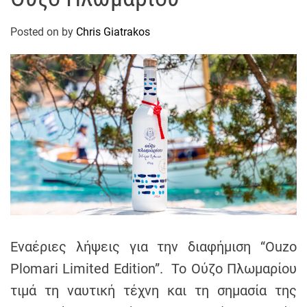
t
r
Posted on
by
Chris Giatrakos
a
k
o
s
D
r
o
n
e
V
i
d
Εναέριες λήψεις για την διαφήμιση “Ouzo
e
o
Plomari Limited Edition”. Το Ούζο Πλωμαρίου
A
τιμά τη ναυτική τέχνη και τη σημασία της
t