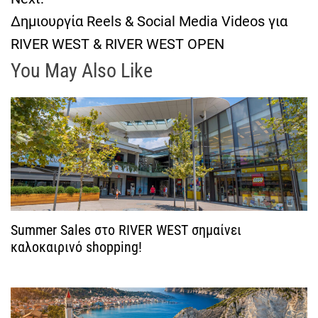
Δημιουργία Reels & Social Media Videos για
ο
RIVER WEST & RIVER WEST OPEN
ή
You May Also Like
γ
η
σ
η
ά
Summer Sales στο RIVER WEST σημαίνει
καλοκαιρινό shopping!
ρ
θ