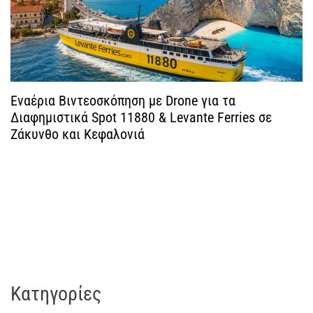
ρ
ω
ν
Εναέρια Βιντεοσκόπηση με Drone για τα
Διαφημιστικά Spot 11880 & Levante Ferries σε
Ζάκυνθο και Κεφαλονιά
Kατηγορίες