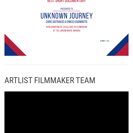
ARTLIST FILMMAKER TEAM
Π
ρ
ό
γ
ρ
α