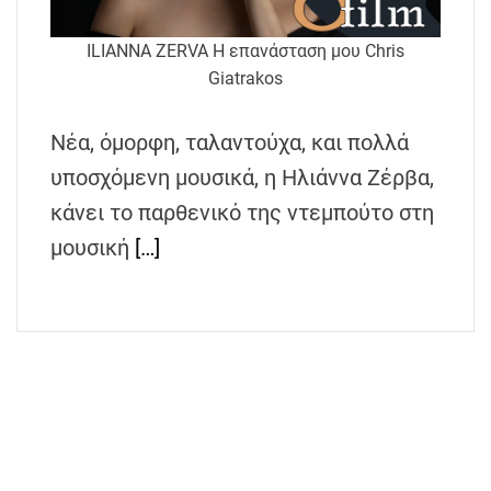
h
e
ILIANNA ZERVA Η επανάσταση μου Chris
n
Giatrakos
s
G
Νέα, όμορφη, ταλαντούχα, και πολλά
r
υποσχόμενη μουσικά, η Ηλιάννα Ζέρβα,
e
e
κάνει το παρθενικό της ντεμπούτο στη
c
μουσική
[…]
e