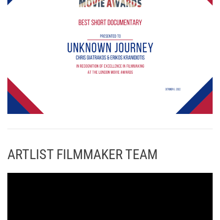
ARTLIST FILMMAKER TEAM
Π
ρ
ό
γ