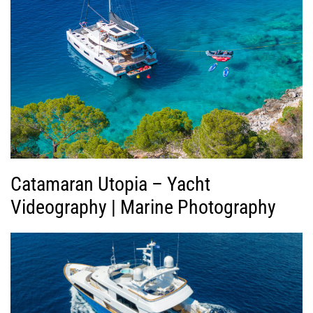
ή
ς
Β
ί
ν
τ
ε
ο
Catamaran Utopia – Yacht
Videography | Marine Photography