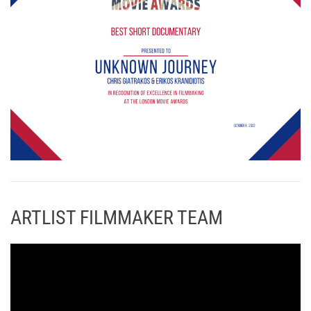
ARTLIST FILMMAKER TEAM
Π
ρ
ό
γ