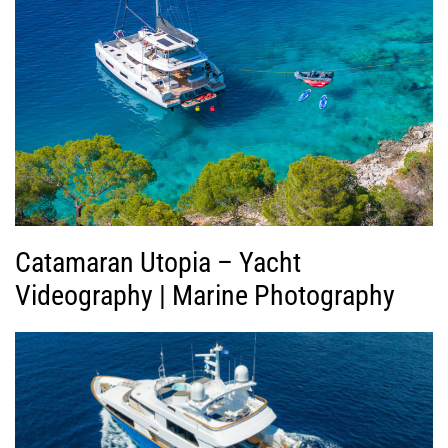
ή
ς
Β
ί
ν
τ
ε
ο
Catamaran Utopia – Yacht
Videography | Marine Photography