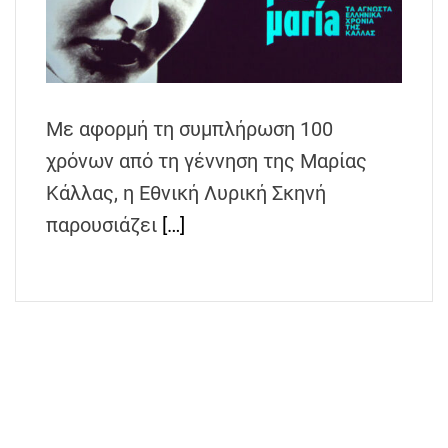
h
e
n
s
G
Με αφορμή τη συμπλήρωση 100
r
χρόνων από τη γέννηση της Μαρίας
e
e
Κάλλας, η Εθνική Λυρική Σκηνή
c
παρουσιάζει
[…]
e