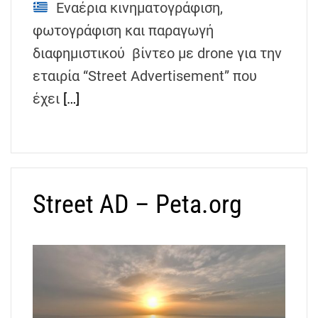
Εναέρια κινηματογράφιση,
h
e
φωτογράφιση και παραγωγή
n
διαφημιστικού βίντεο με drone για την
s
εταιρία “Street Advertisement” που
G
έχει
[…]
r
e
e
c
e
Street AD – Peta.org