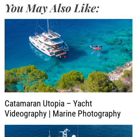
You May Also Like:
γ
ω
γ
ή
ς
Β
ί
ν
τ
ε
ο
Catamaran Utopia – Yacht
Videography | Marine Photography