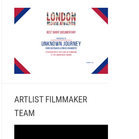
ARTLIST FILMMAKER
TEAM
Π
ρ