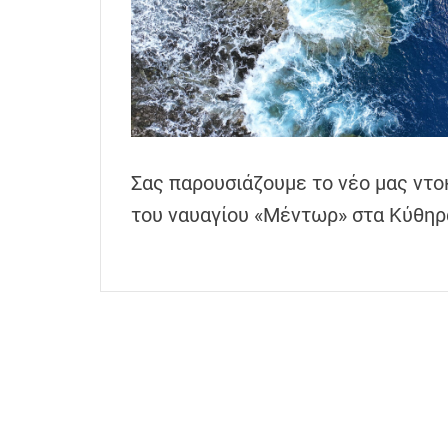
h
e
n
s
G
r
e
Σας παρουσιάζουμε το νέο μας ντο
e
του ναυαγίου «Μέντωρ» στα Κύθη
c
e