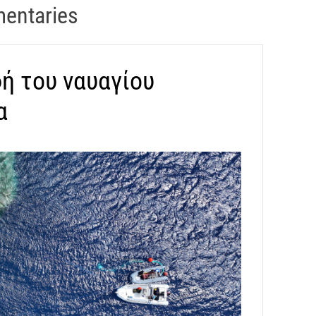
entaries
ή του ναυαγίου
α