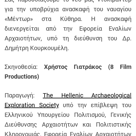
h
για την υποβρύχια ανασκαφή του ναυαγίου
e
«Μέντωρ» στα Κύθηρα. Η ανασκαφή
n
s
διενεργείται από την Εφορεία Εναλίων
G
Αρχαιοτήτων, υπό τη διεύθυνση του Δρ.
r
Δημήτρη Κουρκουμέλη.
e
e
c
Σκηνοθεσία:
Χρήστος Γιατράκος (8 Film
e
Productions)
Παραγωγή:
The Hellenic Archaeological
Exploration Society
υπό την επίβλεψη του
Ελληνικού Υπουργείου Πολιτισμού, Γενικής
Διεύθυνσης Αρχαιοτήτων και Πολιτιστικής
Κληρονομιάς, Εφορεία Εναλίων Αρχαιοτήτων