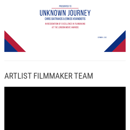
ARTLIST FILMMAKER TEAM
Π
ρ
ό
γ
ρ
α