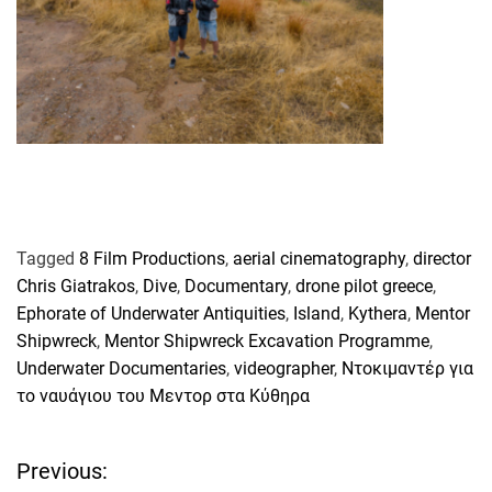
Tagged
8 Film Productions
,
aerial cinematography
,
director
Chris Giatrakos
,
Dive
,
Documentary
,
drone pilot greece
,
Ephorate of Underwater Antiquities
,
Island
,
Kythera
,
Mentor
Shipwreck
,
Mentor Shipwreck Excavation Programme
,
Underwater Documentaries
,
videographer
,
Ντοκιμαντέρ για
το ναυάγιου του Μεντορ στα Κύθηρα
Previous:
Π