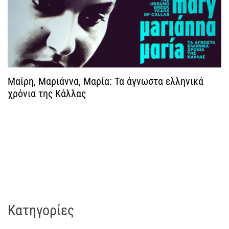
θ
ρ
ω
ν
Μαίρη, Μαριάννα, Μαρία: Τα άγνωστα ελληνικά
χρόνια της Κάλλας
Kατηγορίες