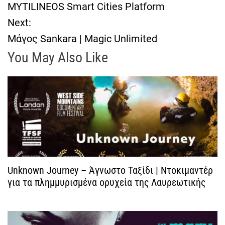
MYTILINEOS Smart Cities Platform
λ
Next:
Μάγος Sankara | Magic Unlimited
ο
You May Also Like
ή
γ
η
σ
η
Unknown Journey – Άγνωστο Ταξίδι | Ντοκιμαντέρ
για τα πλημμυρισμένα ορυχεία της Λαυρεωτικής
ά
ρ