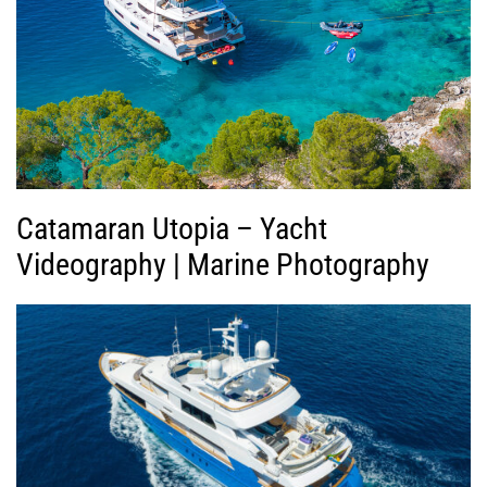
Β
ί
ν
τ
ε
ο
Catamaran Utopia – Yacht
Videography | Marine Photography