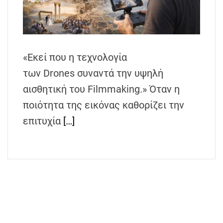
h
e
n
s
«Εκεί που η τεχνολογία
G
r
των Drones συναντά την υψηλή
e
αισθητική του Filmmaking.» Όταν η
e
ποιότητα της εικόνας καθορίζει την
c
e
επιτυχία
[…]