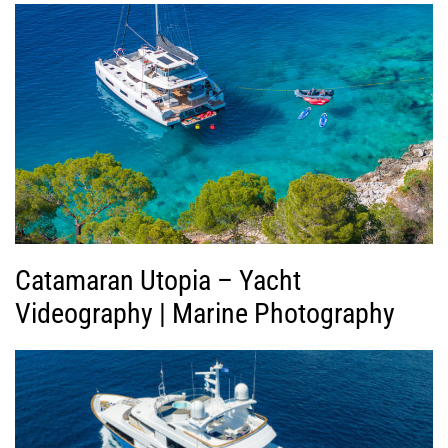
γ
ή
ς
Β
ί
ν
τ
ε
ο
Catamaran Utopia – Yacht
Videography | Marine Photography