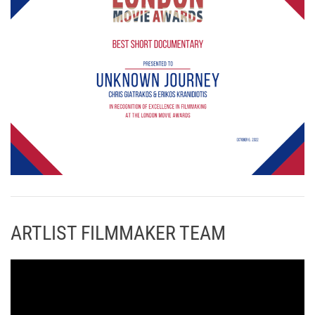
ARTLIST FILMMAKER TEAM
Π
ρ
ό