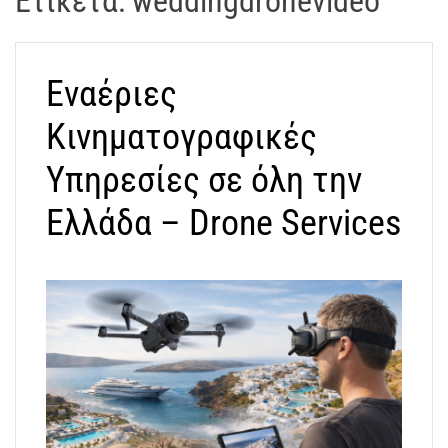
Ετικέτα:
weddingdronevideo
t
r
a
Εναέριες
k
o
Κινηματογραφικές
s
D
Υπηρεσίες σε όλη την
r
Ελλάδα – Drone Services
o
n
e
V
i
d
e
o
A
t