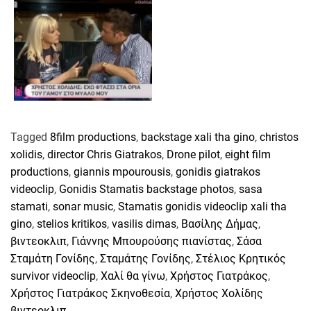
Tagged
8film productions
,
backstage xali tha gino
,
christos
xolidis
,
director Chris Giatrakos
,
Drone pilot
,
eight film
productions
,
giannis mpourousis
,
gonidis giatrakos
videoclip
,
Gonidis Stamatis backstage photos
,
sasa
stamati
,
sonar music
,
Stamatis gonidis videoclip xali tha
gino
,
stelios kritikos
,
vasilis dimas
,
Βασίλης Δήμας
,
βιντεοκλιπ
,
Γιάννης Μπουρούσης πιανίστας
,
Σάσα
Σταμάτη Γονίδης
,
Σταμάτης Γονίδης
,
Στέλιος Κρητικός
survivor videoclip
,
Χαλί θα γίνω
,
Χρήστος Γιατράκος
,
Χρήστος Γιατράκος Σκηνοθεσία
,
Χρήστος Χολίδης
βιντεοκλιπ