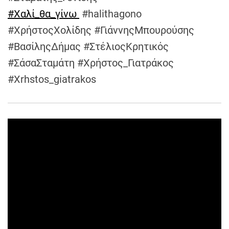
#
Χαλί_θα_γίνω
#halithagono
#ΧρήστοςΧολίδης #ΓιάννηςΜπουρούσης
#ΒασίληςΔήμας #ΣτέλιοςΚρητικός
#ΣάσαΣταμάτη #Χρήστος_Γιατράκος
#Xrhstos_giatrakos