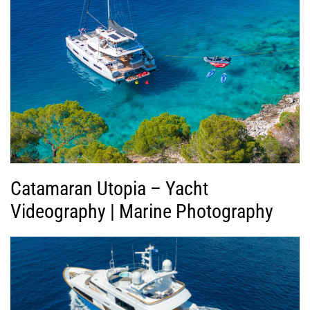
γ
ή
ς
Β
ί
ν
τ
ε
ο
Catamaran Utopia – Yacht
Videography | Marine Photography