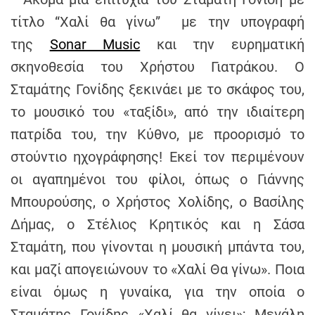
h
τίτλο “Χαλί θα γίνω”
με την υπογραφή
e
της
Sonar Music
και την ευρηματική
n
s
σκηνοθεσία του Χρήστου Γιατράκου. Ο
G
Σταμάτης Γονίδης ξεκινάει με το σκάφος του,
r
το μουσικό του «ταξίδι», από την ιδιαίτερη
e
πατρίδα του, την Κύθνο, με προορισμό το
e
c
στούντιο ηχογράφησης! Εκεί τον περιμένουν
e
οι αγαπημένοι του φίλοι, όπως ο Γιάννης
Μπουρούσης, ο Χρήστος Χολίδης, ο Βασίλης
Δήμας, ο Στέλιος Κρητικός και η Σάσα
Σταμάτη, που γίνονται η μουσική μπάντα του,
και μαζί απογειώνουν το «Χαλί Θα γίνω». Ποια
είναι όμως η γυναίκα, για την οποία ο
Σταμάτης Γονίδης «Χαλί θα γίνει»; Μεγάλη