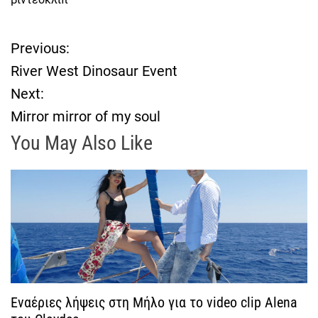
Previous:
Π
River West Dinosaur Event
λ
Next:
Mirror mirror of my soul
ο
You May Also Like
ή
γ
η
σ
η
Εναέριες λήψεις στη Μήλο για το video clip Alena