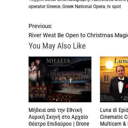
operator Greece
,
Greek National Opera
,
tv spot
Previous:
Π
River West Be Open to Christmas Magi
λ
You May Also Like
ο
ή
γ
η
σ
Μήδεια από την Εθνική
Luna di Epid
Λυρική Σκηνή στο Αρχαίο
Cinematic C
η
Θέατρο Επιδαύρου | Drone
Multicam & 