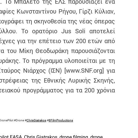
χα. Το Μπαλέτο της ΕΛΣ παρουσιάζει ένα
φίες Κωνσταντίνου Ρήγου, Γίρζι Κύλιαν,
πογράφει τη σκηνοθεσία της νέας όπερας
λλου. Το ορατόριο Jus Soli αποτελεί
έχνες για την επέτειο των 200 ετών από
να του Μίκη Θεοδωράκη παρουσιάζονται
ράκης. Το πρόγραμμα υλοποιείται με τη
ταύρος Νιάρχος (ΙΣΝ) [www.SNF.org] για
στρέφειας της Εθνικής Λυρικής Σκηνής,
τειακού προγράμματος για τα 200 χρόνια
DronePilot #Drone
#
ChrisGiatrakos
#
8FilmProductions
pilot EASA
,
Chris Giatrakos
,
drone filming
,
drone