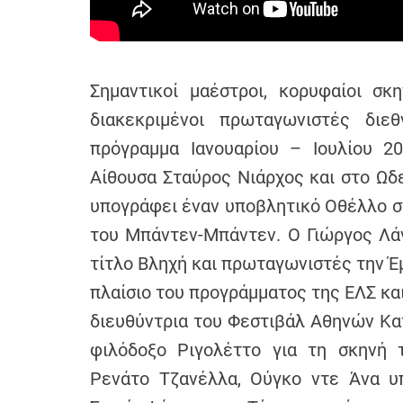
Σημαντικοί μαέστροι, κορυφαίοι σκ
διακεκριμένοι πρωταγωνιστές διε
πρόγραμμα Ιανουαρίου – Ιουλίου 2
Αίθουσα Σταύρος Νιάρχος και στο Ωδ
υπογράφει έναν υποβλητικό Οθέλλο σ
του Μπάντεν-Μπάντεν. Ο Γιώργος Λάν
τίτλο Βληχή και πρωταγωνιστές την Έ
πλαίσιο του προγράμματος της ΕΛΣ και
διευθύντρια του Φεστιβάλ Αθηνών Κα
φιλόδοξο Ριγολέττο για τη σκηνή 
Ρενάτο Τζανέλλα, Ούγκο ντε Άνα υ