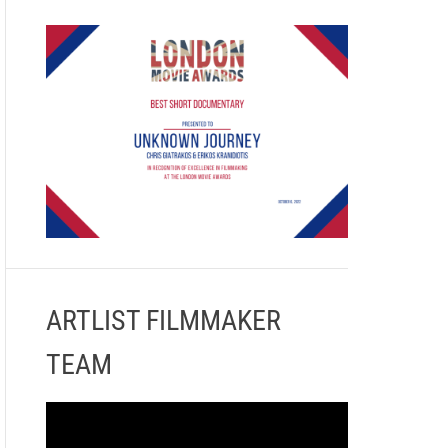
ARTLIST FILMMAKER
TEAM
Π
ρ