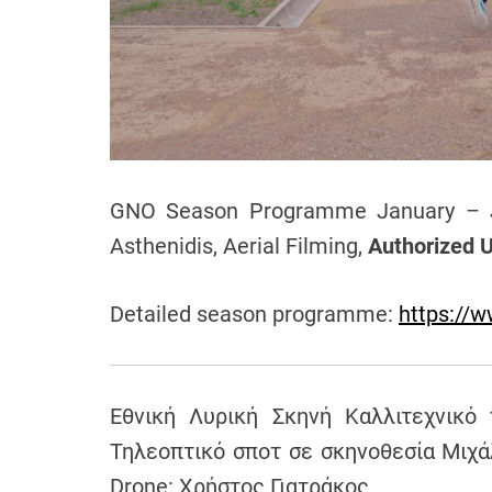
h
e
n
s
G
r
e
e
GNO Season Programme January – Ju
c
Asthenidis, Aerial Filming,
Authorized U
e
Detailed season programme:
https://w
Εθνική Λυρική Σκηνή Καλλιτεχνικό 
Τηλεοπτικό σποτ σε σκηνοθεσία Μιχάλ
Drone: Χρήστος Γιατράκος