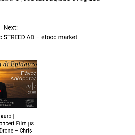
Next:
c
STREED AD – efood market
auro |
oncert Film με
Drone – Chris