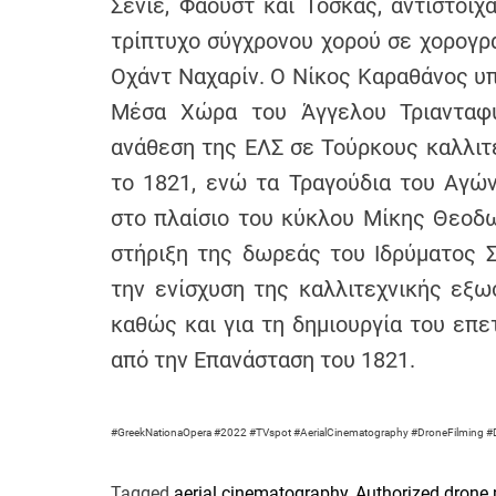
Σενιέ, Φάουστ και Τόσκας, αντίστοι
τρίπτυχο σύγχρονου χορού σε χορογρα
Οχάντ Ναχαρίν. Ο Νίκος Καραθάνος υ
Μέσα Χώρα του Άγγελου Τριανταφύ
ανάθεση της ΕΛΣ σε Τούρκους καλλιτ
το 1821, ενώ τα Τραγούδια του Αγώ
στο πλαίσιο του κύκλου Μίκης Θεοδω
στήριξη της δωρεάς του Ιδρύματος Σ
την ενίσχυση της καλλιτεχνικής εξω
καθώς και για τη δημιουργία του επε
από την Επανάσταση του 1821.
#GreekNationaOpera #2022 #TVspot #AerialCinematography #DroneFilming #
Tagged
aerial cinematography
,
Authorized drone 