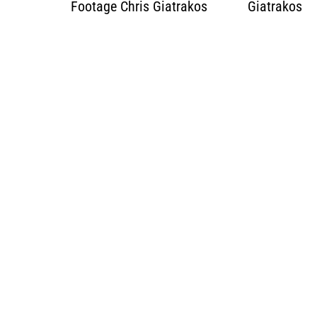
Footage Chris Giatrakos
Giatrakos
ά
ρ
θ
ρ
ω
ν