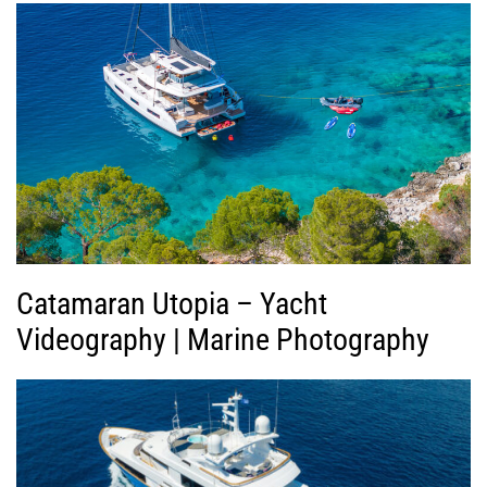
γ
ή
ς
Β
ί
ν
τ
ε
ο
Catamaran Utopia – Yacht
Videography | Marine Photography