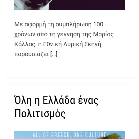
h
e
n
Με αφορμή τη συμπλήρωση 100
s
χρόνων από τη γέννηση της Μαρίας
G
r
Κάλλας, η Εθνική Λυρική Σκηνή
e
παρουσιάζει
[…]
e
c
e
Όλη η Ελλάδα ένας
Πολιτισμός