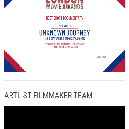
ARTLIST FILMMAKER TEAM
Π
ρ
ό