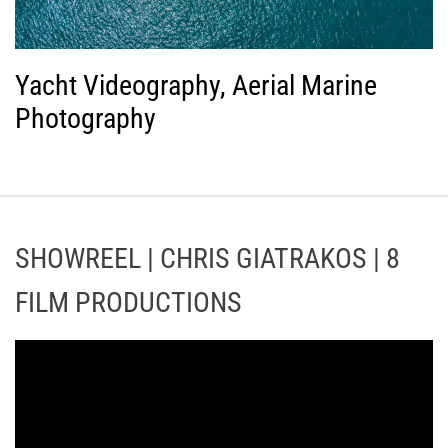
Yacht Videography, Aerial Marine
Photography
SHOWREEL | CHRIS GIATRAKOS | 8
FILM PRODUCTIONS
Π
ρ
ό
γ