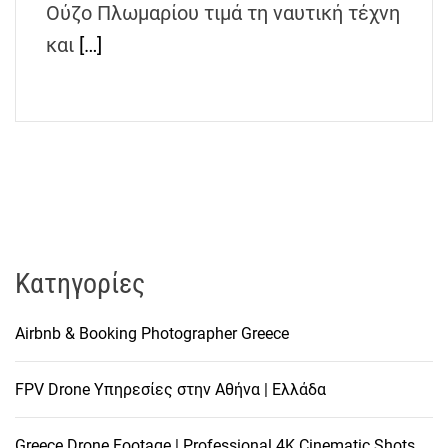
Ούζο Πλωμαρίου τιμά τη ναυτική τέχνη
h
e
και
[…]
n
s
G
r
e
e
c
e
Kατηγορίες
Airbnb & Booking Photographer Greece
FPV Drone Υπηρεσίες στην Αθήνα | Ελλάδα
Greece Drone Footage | Professional 4K Cinematic Shots