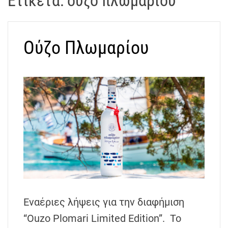
Ετικέτα:
ούζο πλωμαρίου
t
r
a
Ούζο Πλωμαρίου
k
o
s
D
r
o
n
e
V
i
d
e
o
Εναέριες λήψεις για την διαφήμιση
A
“Ouzo Plomari Limited Edition”. Το
t